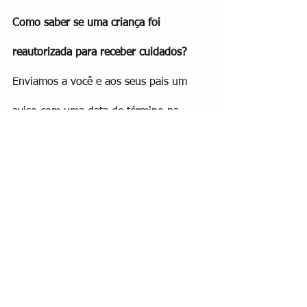
Como saber se uma criança foi 
reautorizada para receber cuidados?
Enviamos a você e aos seus pais um 
aviso com uma data de término na 
autorização atual. É uma boa ideia 
marcar essa data em sua agenda e 
entrar em contato com o escritório, 
caso ainda não tenha ouvido falar de 
nós. Alguns pais esperam até o último 
minuto ... alguns não autorizam a 